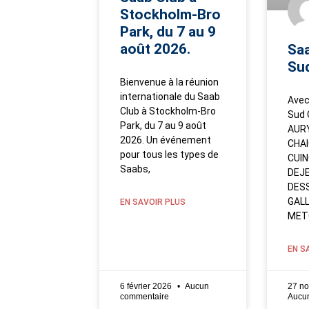
Stockholm-Bro
Park, du 7 au 9
août 2026.
Saa
Sud
Bienvenue à la réunion
internationale du Saab
Avec
Club à Stockholm-Bro
Sud 
Park, du 7 au 9 août
AURY
2026. Un événement
CHAI
pour tous les types de
CUIN
Saabs,
DEJE
DESS
GALL
EN SAVOIR PLUS
METG
EN S
6 février 2026
Aucun
27 n
commentaire
Aucu