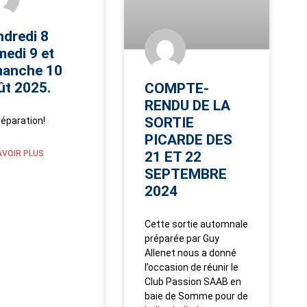
dredi 8
edi 9 et
manche 10
ût 2025.
COMPTE-
RENDU DE LA
SORTIE
réparation!
PICARDE DES
21 ET 22
AVOIR PLUS
SEPTEMBRE
2024
Cette sortie automnale
préparée par Guy
Allenet nous a donné
l’occasion de réunir le
Club Passion SAAB en
baie de Somme pour de