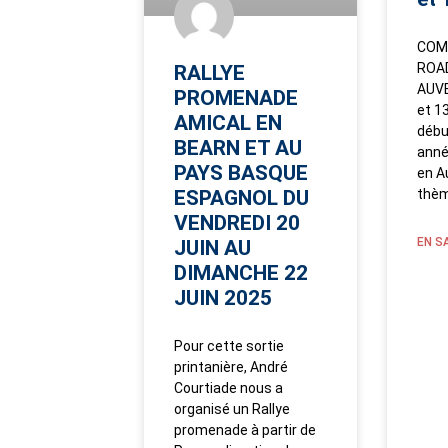
COM
ROAD
RALLYE
AUV
PROMENADE
et 1
AMICAL EN
débu
BEARN ET AU
anné
PAYS BASQUE
en A
ESPAGNOL DU
thè
VENDREDI 20
EN S
JUIN AU
DIMANCHE 22
JUIN 2025
Pour cette sortie
printanière, André
Courtiade nous a
organisé un Rallye
promenade à partir de