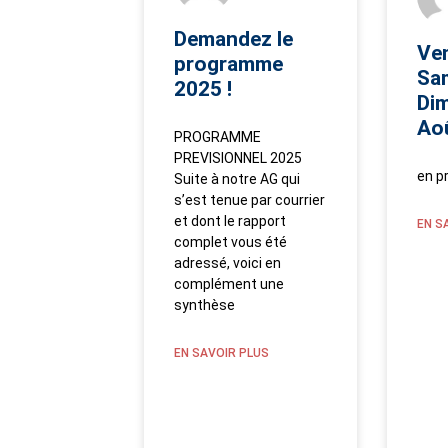
Demandez le
Ven
programme
Sam
2025 !
Di
Ao
PROGRAMME
PREVISIONNEL 2025
en p
Suite à notre AG qui
s’est tenue par courrier
et dont le rapport
EN S
complet vous été
adressé, voici en
complément une
synthèse
EN SAVOIR PLUS