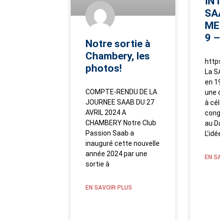
IN
SA
ME
9 –
Notre sortie à
Chambery, les
http
photos!
La S
en 1
COMPTE-RENDU DE LA
une 
JOURNEE SAAB DU 27
à cél
AVRIL 2024 A
cong
CHAMBERY Notre Club
au D
Passion Saab a
L’idé
inauguré cette nouvelle
année 2024 par une
EN S
sortie à
EN SAVOIR PLUS