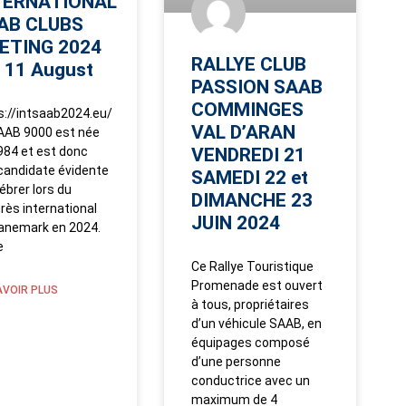
TERNATIONAL
AB CLUBS
ETING 2024
RALLYE CLUB
 11 August
PASSION SAAB
COMMINGES
s://intsaab2024.eu/
VAL D’ARAN
AAB 9000 est née
984 et est donc
VENDREDI 21
candidate évidente
SAMEDI 22 et
ébrer lors du
DIMANCHE 23
rès international
JUIN 2024
anemark en 2024.
e
Ce Rallye Touristique
Promenade est ouvert
AVOIR PLUS
à tous, propriétaires
d’un véhicule SAAB, en
équipages composé
d’une personne
conductrice avec un
maximum de 4