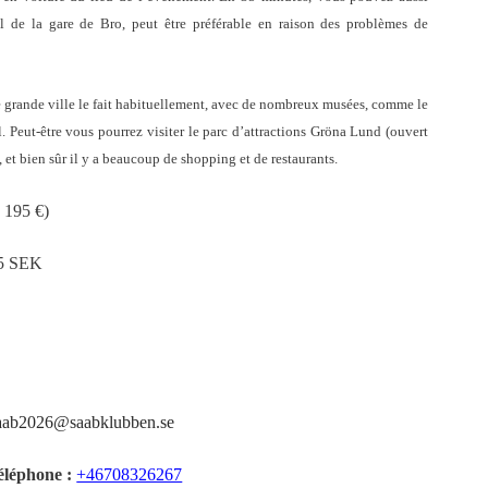
ocal de la gare de Bro, peut être préférable en raison des problèmes de
grande ville le fait habituellement, avec de nombreux musées, comme le
Peut-être vous pourrez visiter le parc d’attractions Gröna Lund (ouvert
 et bien sûr il y a beaucoup de shopping et de restaurants.
n 195 €)
035 SEK
saab2026@saabklubben.se
éléphone :
+46708326267