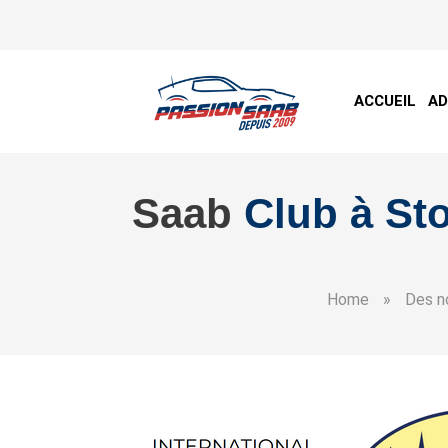
ACCUEIL
A
Saab
Club à St
Home
»
Des n