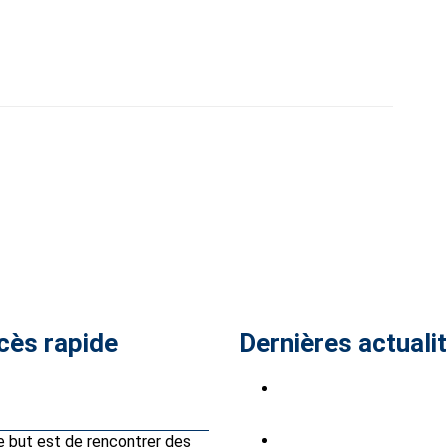
cès rapide
Dernières actuali
Petites annonces
Saab Club à Stockholm
Park, du 7 au 9 août 202
Partenaires Avantages Club
Saabistes du Sud Ouest
e but est de rencontrer des