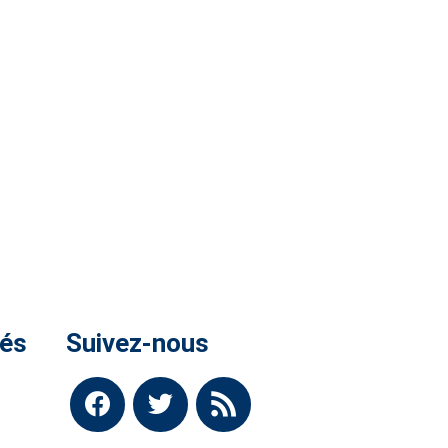
tés
Suivez-nous
-Bro
facebook
twitter
rss
6.
 !