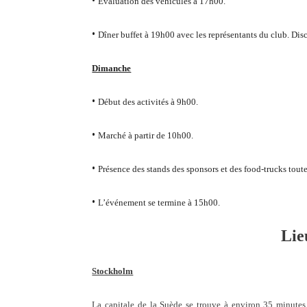
•
Évaluation des véhicules à 17h00.
•
Dîner buffet à 19h00 avec les représentants du club. Disc
Dimanche
•
Début des activités à 9h00.
•
Marché à partir de 10h00.
•
Présence des stands des sponsors et des food-trucks toute
•
L’événement se termine à 15h00.
Lie
Stockholm
La capitale de la Suède se trouve à environ 35 minutes