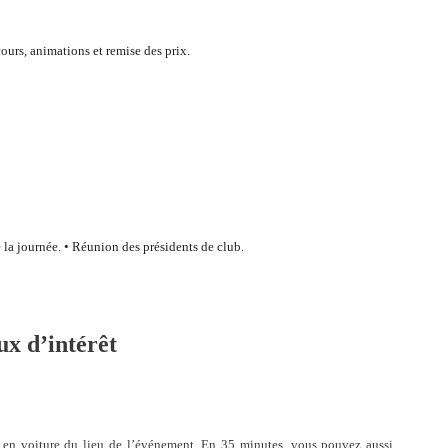
ours, animations et remise des prix.
 la journée. • Réunion des présidents de club.
ux d’intérêt
 en voiture du lieu de l’événement. En 35 minutes, vous pouvez aussi