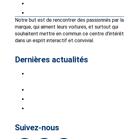
Petites annonces
Partenaires Avantages Club
Notre but est de rencontrer des passionnés par la
marque, qui aiment leurs voitures, et surtout qui
souhaitent mettre en commun ce centre d’intérêt
dans un esprit interactif et convivial.
Dernières actualités
Saab Club à Stockholm-Bro Park, du 7 au 9
août 2026.
Saabistes du Sud Ouest !
INTSAAB 2026 sont ouvertes
BARRES DE TOIT
Suivez-nous