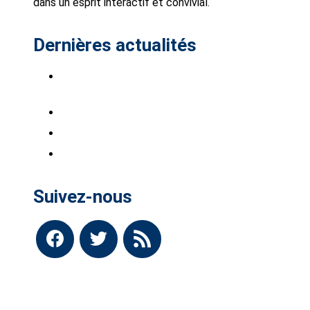
dans un esprit interactif et convivial.
Dernières actualités
Saab Club à Stockholm-Bro Park, du 7 au 9
août 2026.
Saabistes du Sud Ouest !
INTSAAB 2026 sont ouvertes
BARRES DE TOIT
Suivez-nous
facebook
twitter
rss