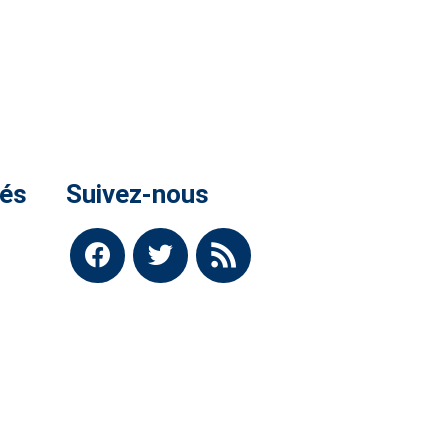
tés
Suivez-nous
-Bro
facebook
twitter
rss
6.
 !