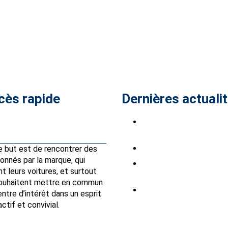
cès rapide
Dernières actuali
Petites annonces
Saab Club à Stockholm
Park, du 7 au 9 août 202
Partenaires Avantages Club
Saabistes du Sud Ouest
e but est de rencontrer des
onnés par la marque, qui
INTSAAB 2026 sont
t leurs voitures, et surtout
ouvertes
souhaitent mettre en commun
BARRES DE TOIT
ntre d’intérêt dans un esprit
actif et convivial.