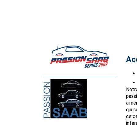
Ac
Notr
passi
aimen
qui 
ce ce
inter