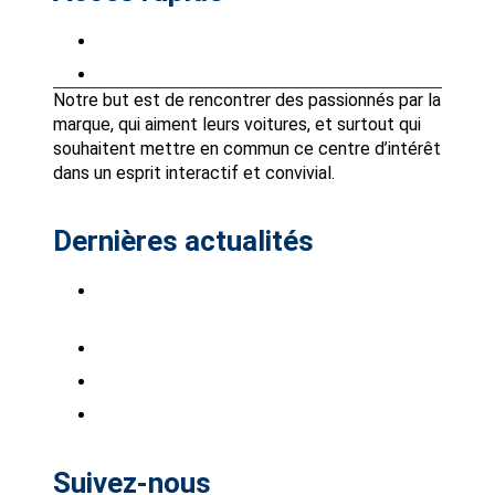
Petites annonces
Partenaires Avantages Club
Notre but est de rencontrer des passionnés par la
marque, qui aiment leurs voitures, et surtout qui
souhaitent mettre en commun ce centre d’intérêt
dans un esprit interactif et convivial.
Dernières actualités
Saab Club à Stockholm-Bro Park, du 7 au 9
août 2026.
Saabistes du Sud Ouest !
INTSAAB 2026 sont ouvertes
BARRES DE TOIT
Suivez-nous