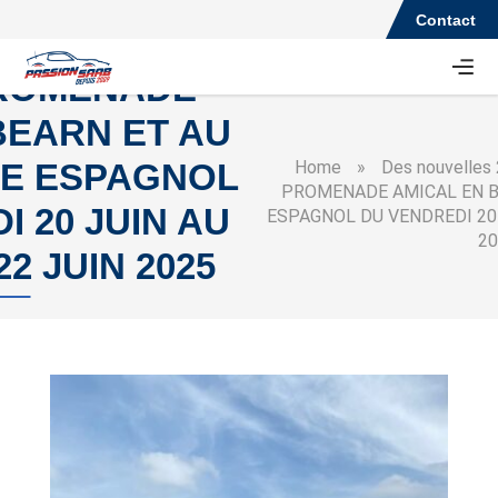
Contact
ROMENADE
BEARN ET AU
Home
»
Des nouvelles 
E ESPAGNOL
PROMENADE AMICAL EN B
 20 JUIN AU
ESPAGNOL DU VENDREDI 20 
20
2 JUIN 2025