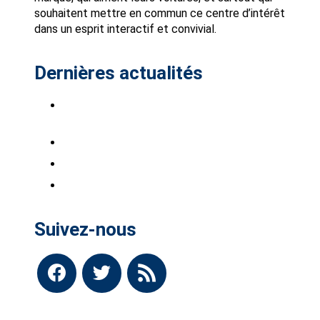
souhaitent mettre en commun ce centre d’intérêt
dans un esprit interactif et convivial.
Dernières actualités
Saab Club à Stockholm-Bro Park, du 7 au 9
août 2026.
Saabistes du Sud Ouest !
INTSAAB 2026 sont ouvertes
BARRES DE TOIT
Suivez-nous
facebook
twitter
rss