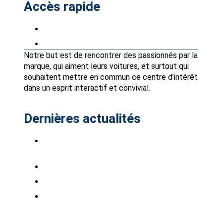
Accès rapide
Petites annonces
Partenaires Avantages Club
Notre but est de rencontrer des passionnés par la
marque, qui aiment leurs voitures, et surtout qui
souhaitent mettre en commun ce centre d’intérêt
dans un esprit interactif et convivial.
Dernières actualités
Saab Club à Stockholm-Bro Park, du 7 au 9
août 2026.
Saabistes du Sud Ouest !
INTSAAB 2026 sont ouvertes
BARRES DE TOIT