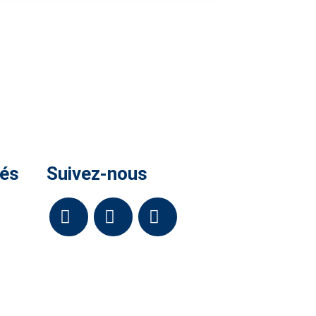
tés
Suivez-nous
-Bro
facebook
twitter
rss
6.
 !