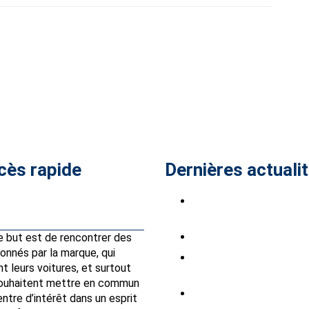
cès rapide
Dernières actuali
Petites annonces
Saab Club à Stockholm
Park, du 7 au 9 août 202
Partenaires Avantages Club
Saabistes du Sud Ouest
e but est de rencontrer des
onnés par la marque, qui
INTSAAB 2026 sont
t leurs voitures, et surtout
ouvertes
souhaitent mettre en commun
BARRES DE TOIT
ntre d’intérêt dans un esprit