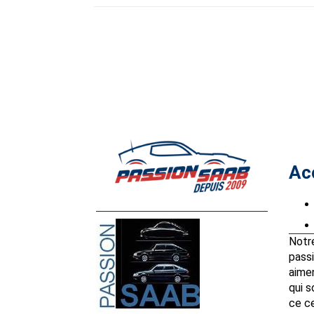
Ac
Notr
passi
aimen
qui 
ce ce