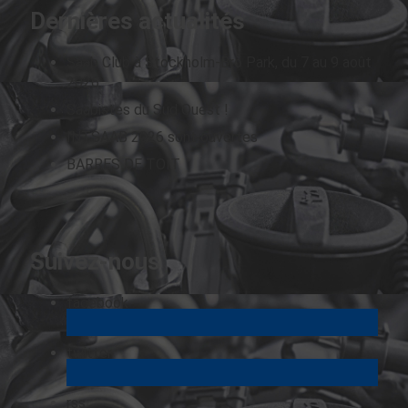
Dernières actualités
Saab Club à Stockholm-Bro Park, du 7 au 9 août
2026.
Saabistes du Sud Ouest !
INTSAAB 2026 sont ouvertes
BARRES DE TOIT
Suivez-nous
facebook
twitter
rss