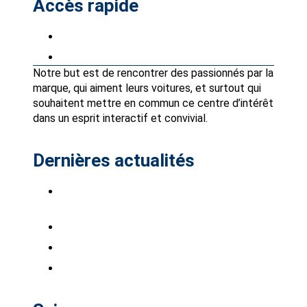
Accès rapide
Petites annonces
Partenaires Avantages Club
Notre but est de rencontrer des passionnés par la
marque, qui aiment leurs voitures, et surtout qui
souhaitent mettre en commun ce centre d’intérêt
dans un esprit interactif et convivial.
Dernières actualités
Saab Club à Stockholm-Bro Park, du 7 au 9
août 2026.
Saabistes du Sud Ouest !
INTSAAB 2026 sont ouvertes
BARRES DE TOIT